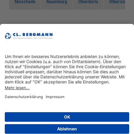
Meschede
Naumburg
Oberdorla
Olbersleben
Querfurt
Vellmar
Warburg
Weißenfels
Erfurt
IMPRESSUM
DATENSCHUTZERKLÄRUNG
KONTAKT
AGB
SITEMAP
STANDORTE
ÖFFNUNGSZEITEN
TEAMVIEWER